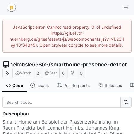
JavaScript error: Cannot read property '0' of undefined
(https://git.efi.th-
nuernberg.de/gitea/assets/js/webcomponents.js?v=v1.23.1
@ 10:34345). Open browser console to see more details.
heimbsle69869
/
smarthome-presence-detect
2
0
0
Watch
Star
Code
Issues
Pull Requests
Releases
Description
Smart-Home am Beispiel der Präsenzerkennung im
Raum Projektarbeit Lennart Heimbs, Johannes Krug,
Sebastian Dohle und Kevin Holzschuh bei Prof. Oliver