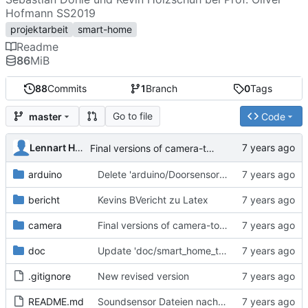
Hofmann SS2019
projektarbeit
smart-home
Readme
86
MiB
88
Commits
1
Branch
0
Tags
Go to file
master
Code
Lennart Heimbs
Final versions of camera-tools
arduino
Delete 'arduino/Doorsensor_Dohle/doorsensor/libraries/MySensors/tests/Arduino/sketches/serial_gw_no_transport_soft_signing_whitelisting_full_debug/serial_gw_no_transport_soft_signing_whitelisting_full_debug.ino'
bericht
Kevins BVericht zu Latex
camera
Final versions of camera-tools
doc
Update 'doc/smart_home_technical_paper'
.gitignore
New revised version
README.md
Soundsensor Dateien nach arduino verschoben