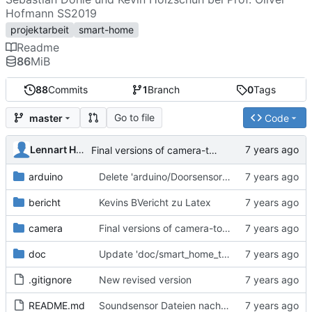
Hofmann SS2019
projektarbeit
smart-home
Readme
86
MiB
88
Commits
1
Branch
0
Tags
Go to file
master
Code
Lennart Heimbs
Final versions of camera-tools
arduino
Delete 'arduino/Doorsensor_Dohle/doorsensor/libraries/MySensors/tests/Arduino/sketches/serial_gw_no_transport_soft_signing_whitelisting_full_debug/serial_gw_no_transport_soft_signing_whitelisting_full_debug.ino'
bericht
Kevins BVericht zu Latex
camera
Final versions of camera-tools
doc
Update 'doc/smart_home_technical_paper'
.gitignore
New revised version
README.md
Soundsensor Dateien nach arduino verschoben