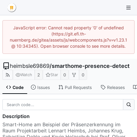
JavaScript error: Cannot read property '0' of undefined
(https://git.efi.th-
nuernberg.de/gitea/assets/js/webcomponents.js?v=v1.23.1
@ 10:34345). Open browser console to see more details.
heimbsle69869
/
smarthome-presence-detect
2
0
0
Watch
Star
Code
Issues
Pull Requests
Releases
Description
Smart-Home am Beispiel der Präsenzerkennung im
Raum Projektarbeit Lennart Heimbs, Johannes Krug,
Sebastian Dohle und Kevin Holzschuh bei Prof. Oliver