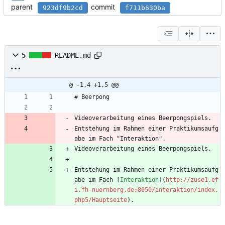
parent
commit
923df9b2cd
f711b630ba
5
README.md
@ -1,4 +1,5 @@
# Beerpong
Videoverarbeitung eines Beerpongspiels.
Entstehung im Rahmen einer Praktikumsaufg
abe im Fach "Interaktion".
Videoverarbeitung eines Beerpongspiels.
Entstehung im Rahmen einer Praktikumsaufg
abe im Fach [
Interaktion
](
http://zuse1.ef
i.fh-nuernberg.de:8050/interaktion/index.
php5/Hauptseite
).