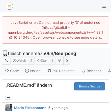
JavaScript error: Cannot read property '0' of undefined
(https://git.efi.th-
nuernberg.de/gitea/assets/js/webcomponents.js?v=v1.23.1
@ 10:34345). Open browser console to see more details.
fleischmannma75068
/
Beerpong
2
1
0
Watch
Star
Code
Issues
Pull Requests
Releases
„README.md“ ändern
Browse Source
...
Mario Fleischmann