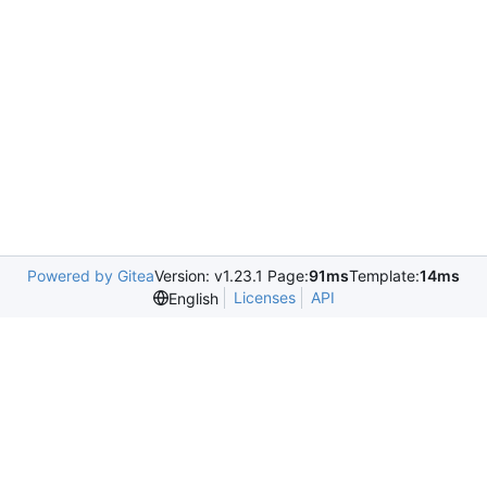
Powered by Gitea
Version: v1.23.1 Page:
91ms
Template:
14ms
Licenses
API
English