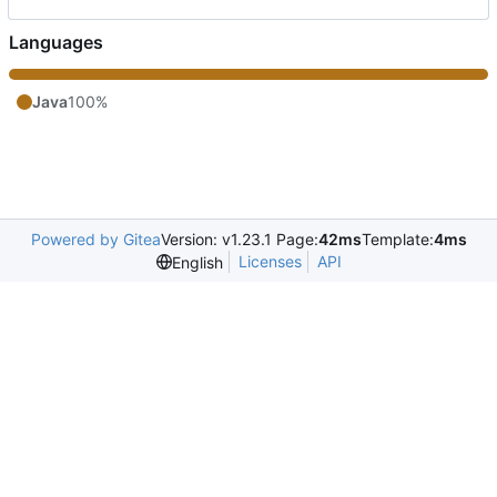
Languages
Java
100%
Powered by Gitea
Version: v1.23.1 Page:
42ms
Template:
4ms
Licenses
API
English