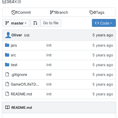
364
KiB
1
Commit
1
Branch
0
Tags
Go to file
master
Code
Oliver
Init
jars
Init
src
Init
test
Init
.gitignore
Init
GameOfLifeTDD.iml
Init
README.md
Init
README.md