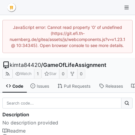
JavaScript error: Cannot read property '0' of undefined
(https://git.efi.th-
nuernberg.de/gitea/assets/js/webcomponents.js?v=v1.23.1
@ 10:34345). Open browser console to see more details.
kimta84420
/
GameOfLifeAssignment
1
0
0
Watch
Star
Code
Issues
Pull Requests
Releases
Description
No description provided
Readme