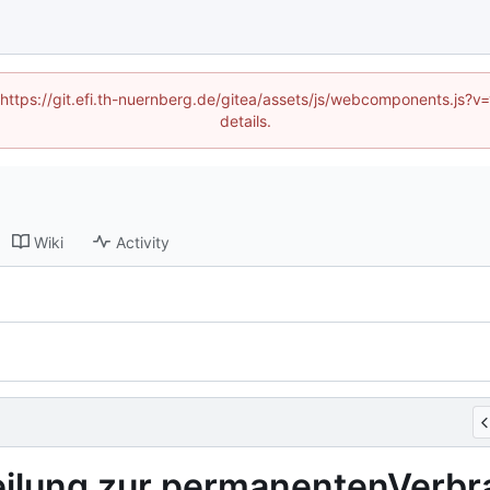
 (https://git.efi.th-nuernberg.de/gitea/assets/js/webcomponents.js
details.
Wiki
Activity
erteilung zur permanentenVe