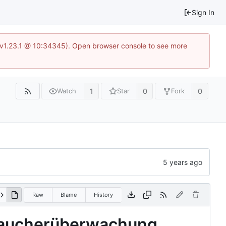
Sign In
?v=v1.23.1 @ 10:34345). Open browser console to see more
1
0
0
Watch
Star
Fork
Raw
Blame
History
rbraucherüberwachung