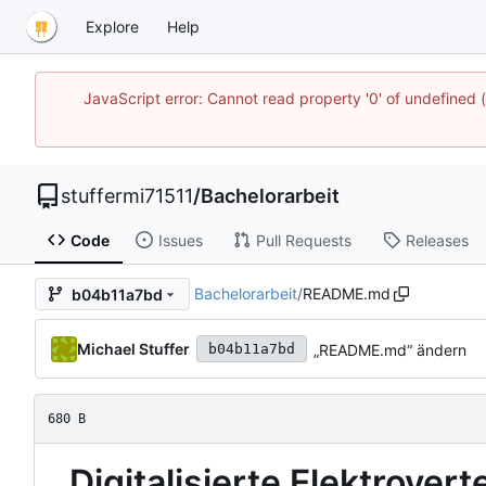
Explore
Help
JavaScript error: Cannot read property '0' of undefined
stuffermi71511
/
Bachelorarbeit
Code
Issues
Pull Requests
Releases
Bachelorarbeit
/
README.md
b04b11a7bd
Michael Stuffer
„README.md“ ändern
b04b11a7bd
680 B
Digitalisierte Elektrov