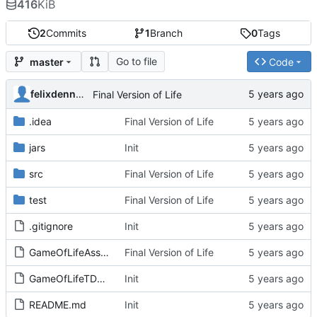
416
KiB
2
Commits
1
Branch
0
Tags
Go to file
master
Code
felixdennerlein
Final Version of Life
.idea
Final Version of Life
jars
Init
src
Final Version of Life
test
Final Version of Life
.gitignore
Init
GameOfLifeAssignment.iml
Final Version of Life
GameOfLifeTDD.iml
Init
README.md
Init