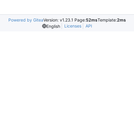
Powered by Gitea
Version: v1.23.1 Page:
52ms
Template:
2ms
Licenses
API
English