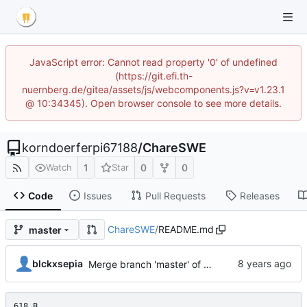
JavaScript error: Cannot read property '0' of undefined
(https://git.efi.th-
nuernberg.de/gitea/assets/js/webcomponents.js?v=v1.23.1
@ 10:34345). Open browser console to see more details.
korndoerferpi67188
/
ChareSWE
1
0
0
Watch
Star
Code
Issues
Pull Requests
Releases
ChareSWE
/
README.md
master
blckxsepia
Merge branch 'master' of
https://git.efi.th-nue
618 B