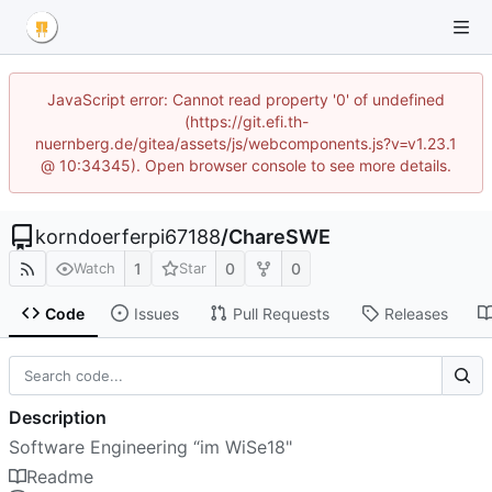
JavaScript error: Cannot read property '0' of undefined
(https://git.efi.th-
nuernberg.de/gitea/assets/js/webcomponents.js?v=v1.23.1
@ 10:34345). Open browser console to see more details.
korndoerferpi67188
/
ChareSWE
1
0
0
Watch
Star
Code
Issues
Pull Requests
Releases
Description
Software Engineering “im WiSe18"
Readme