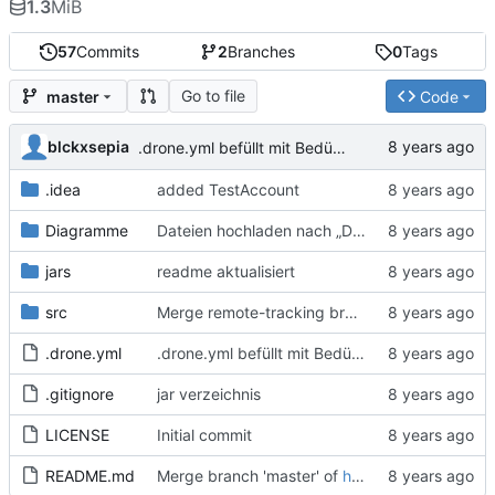
1.3
MiB
57
Commits
2
Branches
0
Tags
Go to file
master
Code
blckxsepia
.drone.yml befüllt mit Bedürftiger & Test neu
.idea
added TestAccount
Diagramme
Dateien hochladen nach „Diagramme“
jars
readme aktualisiert
src
Merge remote-tracking branch 'origin/master'
.drone.yml
.drone.yml befüllt mit Bedürftiger & Test neu
.gitignore
jar verzeichnis
LICENSE
Initial commit
README.md
Merge branch 'master' of
https://git.efi.th-nuernberg.de/gitea/korndoerferpi67188/ChareSWE